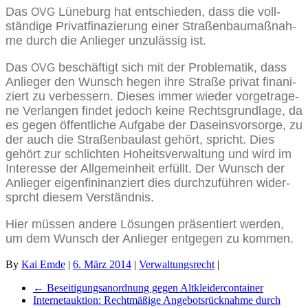
Das
Lüne­burg hat ent­schie­den, dass die voll­
OVG
stän­di­ge Pri­vat­fi­na­zie­rung einer Stra­ßen­bau­maß­nah­
me durch die Anlie­ger unzu­läs­sig ist.
Das
beschäf­tigt sich mit der Pro­ble­ma­tik, dass
OVG
Anlie­ger den Wunsch hegen ihre Stra­ße pri­vat fina­ni­
ziert zu ver­bes­sern. Die­ses immer wie­der vor­ge­tra­ge­
ne Ver­lan­gen fin­det jedoch kei­ne Rechts­grund­la­ge, da
es gegen öffent­li­che Auf­ga­be der Daseins­vor­sor­ge, zu
der auch die Stra­ßen­bau­last gehört, spricht. Dies
gehört zur schlich­ten Hoheits­ver­wal­tung und wird im
Inter­es­se der All­ge­mein­heit erfüllt. Der Wunsch der
Anlie­ger eigen­fi­ninan­ziert dies durch­zu­füh­ren wider­
sprcht die­sem Verständnis.
Hier müs­sen ande­re Lösun­gen prä­sen­tiert wer­den,
um dem Wunsch der Anlie­ger ent­ge­gen zu kommen.
By
Kai Emde
|
6. März 2014
|
Verwaltungsrecht
|
←
Beseitigungsanordnung gegen Altkleidercontainer
Internetauktion: Rechtmäßige Angebotsrücknahme durch